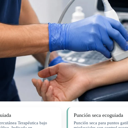
uiada
Punción seca ecoguiada
Percutánea Terapéutica bajo
Punción seca para puntos gatil
áfico. Indicada en
miofasciales con control ecogr