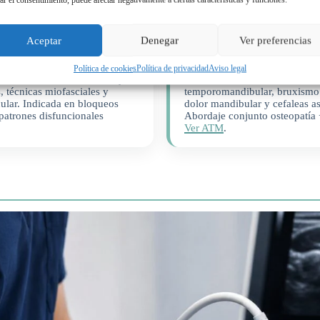
Aceptar
Denegar
Ver preferencias
estructural
ATM y bruxismo
Política de cookies
Política de privacidad
Aviso legal
es articulares de columna y
Disfunción de la articulación
 técnicas miofasciales y
temporomandibular, bruxismo
ular. Indicada en bloqueos
dolor mandibular y cefaleas a
 patrones disfuncionales
Abordaje conjunto osteopatía +
Ver ATM
.