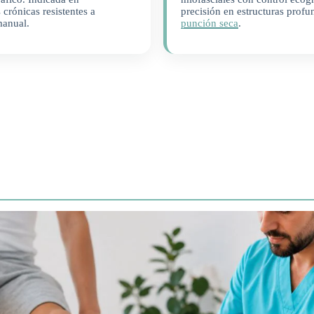
 crónicas resistentes a
precisión en estructuras prof
manual.
punción seca
.