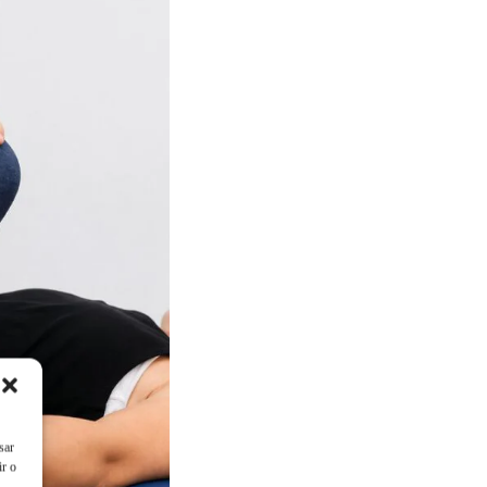
sar
ir o