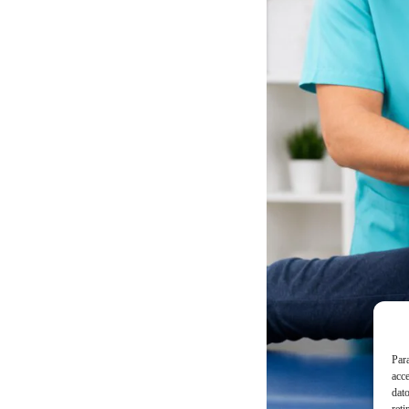
Para
acce
dato
reti