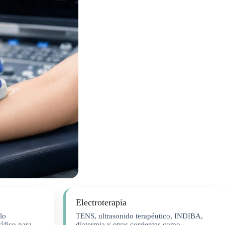
Electroterapia
lo
TENS, ultrasonido terapéutico, INDIBA,
áfico para
diatermia y otras corrientes como