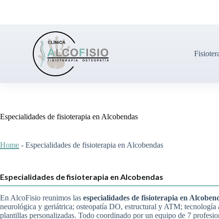
S
a
l
t
a
r
Fisioter
a
l
c
o
n
t
e
Especialidades de fisioterapia en Alcobendas
n
i
d
Home
-
Especialidades de fisioterapia en Alcobendas
o
Especialidades de fisioterapia en Alcobendas
En AlcoFisio reunimos las
especialidades de fisioterapia en Alcoben
neurológica y geriátrica; osteopatía DO, estructural y ATM; tecnologí
plantillas personalizadas. Todo coordinado por un equipo de 7 profesi