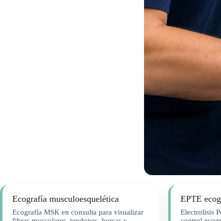
Ecografía musculoesquelética
EPTE ecog
Ecografía MSK en consulta para visualizar
Electrolisis 
fibras musculares, tendones, bursas y
control ecogr