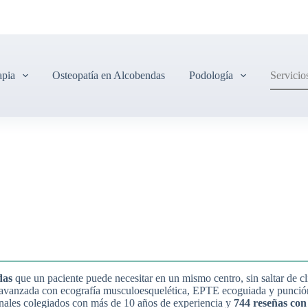
apia
Osteopatía en Alcobendas
Podología
Servicio
das
que un paciente puede necesitar en un mismo centro, sin saltar de clí
a avanzada con ecografía musculoesquelética, EPTE ecoguiada y punción
onales colegiados con más de 10 años de experiencia y
744 reseñas con 