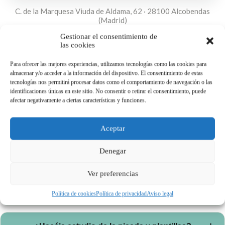
C. de la Marquesa Viuda de Aldama, 62 · 28100 Alcobendas
(Madrid)
Gestionar el consentimiento de
Cómo llegar
Ver en Google
las cookies
Para ofrecer las mejores experiencias, utilizamos tecnologías como las cookies para
almacenar y/o acceder a la información del dispositivo. El consentimiento de estas
Preguntas frecuentes
tecnologías nos permitirá procesar datos como el comportamiento de navegación o las
identificaciones únicas en este sitio. No consentir o retirar el consentimiento, puede
afectar negativamente a ciertas características y funciones.
¿Dónde está AlcoFisio?
Aceptar
C. Marquesa Viuda de Aldama, 62 — Alcobendas, a pocos
¿Cómo puedo pedir cita?
minutos del metro Marqués de la Valdavia.
Denegar
Por teléfono, WhatsApp, email o el formulario de esta página.
Ver preferencias
¿Atendéis pacientes de Sanse y La
Moraleja?
Política de cookies
Política de privacidad
Aviso legal
Sí. Recibimos pacientes de toda la zona norte de Madrid.