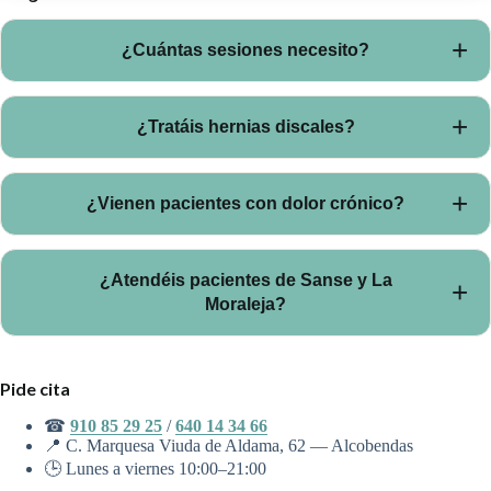
¿Cuántas sesiones necesito?
Depende. Tras la primera valoración te damos un plan claro
¿Tratáis hernias discales?
con número estimado de sesiones.
Sí, casos no quirúrgicos. Combinamos terapia manual,
¿Vienen pacientes con dolor crónico?
ejercicio y técnicas avanzadas para reducir síntomas y
mejorar la función.
Sí, muchos. Trabajamos con plan progresivo y técnicas como
¿Atendéis pacientes de Sanse y La
neuromodulación cuando está indicada.
Moraleja?
Sí. Recibimos pacientes de Alcobendas, Sanse, La Moraleja, El
Pide cita
Encinar y Madrid Norte.
☎
910 85 29 25
/
640 14 34 66
📍 C. Marquesa Viuda de Aldama, 62 — Alcobendas
🕒 Lunes a viernes 10:00–21:00