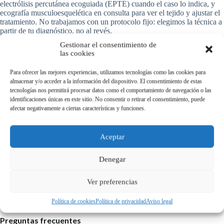
electrólisis percutánea ecoguiada (EPTE) cuando el caso lo indica, y
ecografía musculoesquelética en consulta para ver el tejido y ajustar el
tratamiento. No trabajamos con un protocolo fijo: elegimos la técnica a
partir de tu diagnóstico, no al revés.
Gestionar el consentimiento de
Dónde tratamos el dolor de espalda en la zona
las cookies
Atendemos en nuestra clínica de Alcobendas, en la C. Marquesa Viuda
Para ofrecer las mejores experiencias, utilizamos tecnologías como las cookies para
de Aldama 62, a pacientes de Alcobendas, San Sebastián de los Reyes,
almacenar y/o acceder a la información del dispositivo. El consentimiento de estas
La Moraleja y El Encinar. Si quieres entender mejor tu caso antes de
tecnologías nos permitirá procesar datos como el comportamiento de navegación o las
venir, tienes disponible nuestra
guía completa sobre el dolor de
identificaciones únicas en este sitio. No consentir o retirar el consentimiento, puede
espalda
, con los tipos más frecuentes, las señales de alarma y qué
afectar negativamente a ciertas características y funciones.
esperar de la primera sesión.
Señales para consultar antes con tu médico
Aceptar
Aunque la mayoría de los dolores de espalda mejoran con fisioterapia,
Denegar
hay señales que conviene que valore un médico: dolor tras un
traumatismo importante, pérdida de fuerza o sensibilidad en una pierna,
problemas para controlar esfínteres, fiebre o pérdida de peso sin causa,
Ver preferencias
o dolor que no calma en reposo ni por la noche. En esos casos te
orientamos para la valoración médica adecuada.
Política de cookies
Política de privacidad
Aviso legal
Preguntas frecuentes