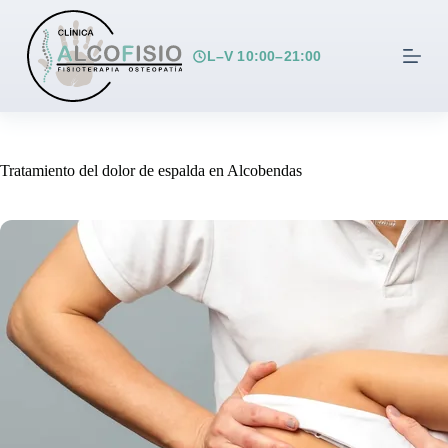
S
a
l
L–V 10:00–21:00
t
a
r
a
l
c
Tratamiento del dolor de espalda en Alcobendas
o
n
t
e
n
i
d
o