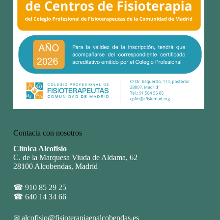
Contacta con nosotros
Clínica Alcofisio
C. de la Marquesa Viuda de Aldama, 62
28100 Alcobendas, Madrid
☎
910 85 29 25
☎
640 14 34 66
✉
alcofisio@fisioterapiaenalcobendas.es