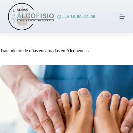
S
a
l
L–V 10:00–21:00
t
a
r
a
l
c
Tratamiento de uñas encarnadas en Alcobendas
o
n
t
e
n
i
d
o