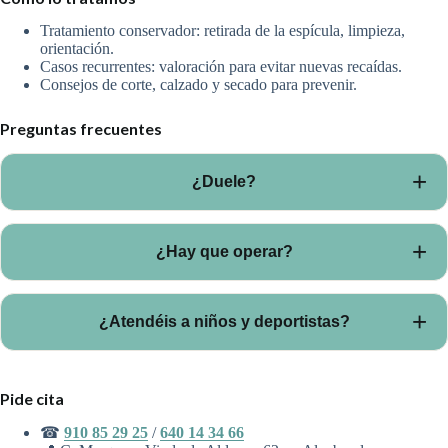
Tratamiento conservador: retirada de la espícula, limpieza,
orientación.
Casos recurrentes: valoración para evitar nuevas recaídas.
Consejos de corte, calzado y secado para prevenir.
Preguntas frecuentes
¿Duele?
El objetivo es aliviar el dolor. Trabajamos con técnicas
¿Hay que operar?
adaptadas para que la sesión sea lo más cómoda posible.
En la mayoría de casos se resuelve con tratamiento
¿Atendéis a niños y deportistas?
conservador. Si es muy recurrente, valoramos opciones más
definitivas.
Sí. Muy frecuente en niños, adolescentes, runners y
Pide cita
futbolistas.
☎
910 85 29 25
/
640 14 34 66