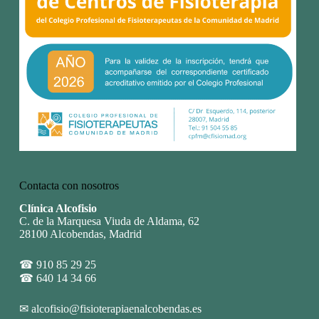
Contacta con nosotros
Clínica Alcofisio
C. de la Marquesa Viuda de Aldama, 62
28100 Alcobendas, Madrid
☎
910 85 29 25
☎
640 14 34 66
✉
alcofisio@fisioterapiaenalcobendas.es