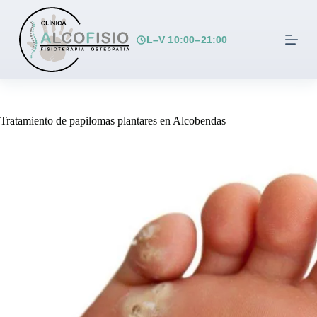
S
a
l
L–V 10:00–21:00
t
a
r
a
l
c
Tratamiento de papilomas plantares en Alcobendas
o
n
t
e
n
i
d
o