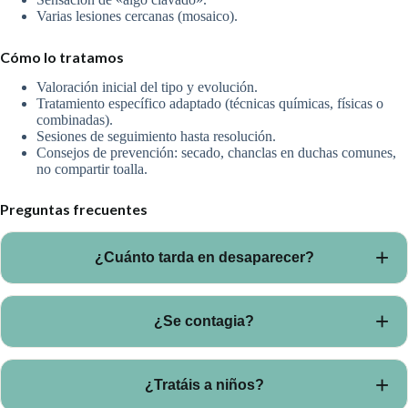
Varias lesiones cercanas (mosaico).
Cómo lo tratamos
Valoración inicial del tipo y evolución.
Tratamiento específico adaptado (técnicas químicas, físicas o
combinadas).
Sesiones de seguimiento hasta resolución.
Consejos de prevención: secado, chanclas en duchas comunes,
no compartir toalla.
Preguntas frecuentes
¿Cuánto tarda en desaparecer?
Depende del tipo, tamaño, antigüedad y respuesta. Pueden
¿Se contagia?
necesitarse varias sesiones espaciadas.
Sí, en ambientes húmedos. Recomendamos chanclas en duchas
¿Tratáis a niños?
comunes y no compartir toallas.