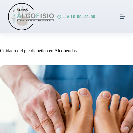
S
a
l
L–V 10:00–21:00
t
a
r
a
l
c
Cuidado del pie diabético en Alcobendas
o
n
t
e
n
i
d
o