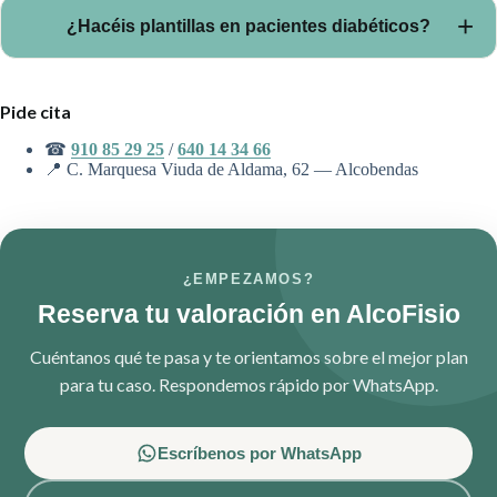
No. Es complementaria al seguimiento de tu médico o
¿Hacéis plantillas en pacientes diabéticos?
endocrino.
Cuando es necesario, sí, tras valoración podológica completa.
Pide cita
☎
910 85 29 25
/
640 14 34 66
📍 C. Marquesa Viuda de Aldama, 62 — Alcobendas
¿EMPEZAMOS?
Reserva tu valoración en AlcoFisio
Cuéntanos qué te pasa y te orientamos sobre el mejor plan
para tu caso. Respondemos rápido por WhatsApp.
Escríbenos por WhatsApp