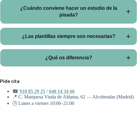
Fisioterapia o nuestra unidad específica de dolor de espalda.
¿Cuándo conviene hacer un estudio de la
Si la marcha está implicada, sumamos estudio de la pisada. Si
pisada?
hay tensión cervical persistente, osteopatía.
Cuando hay dolor de talón, fascitis plantar, dolor de rodilla al
¿Las plantillas siempre son necesarias?
correr, lesiones recurrentes o sospecha de que el apoyo
influye en cadera/lumbar.
No. Las recomendamos solo cuando el estudio detecta una
¿Qué os diferencia?
alteración real que las justifique.
La integración real entre fisioterapia, podología, osteopatía y
Pide cita
ecografía bajo el mismo techo, con sesiones de 60 minutos y
un equipo que escucha.
☎
910 85 29 25
/
640 14 34 66
📍 C. Marquesa Viuda de Aldama, 62 — Alcobendas (Madrid)
🕒 Lunes a viernes 10:00–21:00