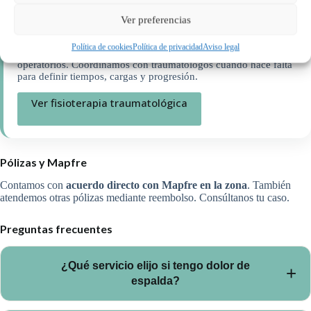
Ver preferencias
Fisioterapia traumatológica
Política de cookies
Política de privacidad
Aviso legal
Roturas musculares, esguinces, lesiones meniscales y post-
operatorios. Coordinamos con traumatólogos cuando hace falta
para definir tiempos, cargas y progresión.
Ver fisioterapia traumatológica
Pólizas y Mapfre
Contamos con
acuerdo directo con Mapfre en la zona
. También
atendemos otras pólizas mediante reembolso. Consúltanos tu caso.
Preguntas frecuentes
¿Qué servicio elijo si tengo dolor de
espalda?