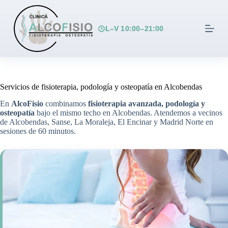
S
a
l
L–V 10:00–21:00
t
a
r
a
l
c
Servicios de fisioterapia, podología y osteopatía en Alcobendas
o
n
En
AlcoFisio
combinamos
fisioterapia avanzada, podología y
t
osteopatía
bajo el mismo techo en Alcobendas. Atendemos a vecinos
e
de Alcobendas, Sanse, La Moraleja, El Encinar y Madrid Norte en
n
sesiones de 60 minutos.
i
d
o