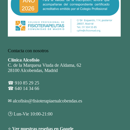
Contacta con nosotros
Clínica Alcofisio
C. de la Marquesa Viuda de Aldama, 62
28100 Alcobendas, Madrid
☎
910 85 29 25
☎
640 14 34 66
✉
alcofisio@fisioterapiaenalcobendas.es
🕒 Lun-Vie 10:00-21:00
⭐
Ver nuestras reseñas en Google