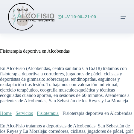
S
a
l
L–V 10:00–21:00
t
a
r
a
l
c
Fisioterapia deportiva en Alcobendas
o
n
t
En AlcoFisio (Alcobendas, centro sanitario CS16218) tratamos con
e
fisioterapia deportiva a corredores, jugadores de pádel, ciclistas y
n
deportistas de gimnasio: sobrecargas, tendinopatías, esguinces y
i
readaptación tras lesión. Trabajamos con valoración individual,
d
ejercicio terapéutico, ecografía musculoesquelética y técnicas
o
ecoguiadas cuando aportan, en sesiones de 60 minutos. Atendemos a
pacientes de Alcobendas, San Sebastián de los Reyes y La Moraleja.
Home
-
Servicios
-
Fisioterapia
-
Fisioterapia deportiva en Alcobendas
En AlcoFisio tratamos a deportistas de Alcobendas, San Sebastián de
los Reyes y La Moraleja: corredores, ciclistas, jugadores de pádel, golf