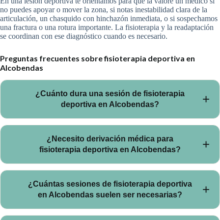
En una lesión deportiva te orientamos para que la valore un médico si
no puedes apoyar o mover la zona, si notas inestabilidad clara de la
articulación, un chasquido con hinchazón inmediata, o si sospechamos
una fractura o una rotura importante. La fisioterapia y la readaptación
se coordinan con ese diagnóstico cuando es necesario.
Preguntas frecuentes sobre fisioterapia deportiva en
Alcobendas
¿Cuánto dura una sesión de fisioterapia
deportiva en Alcobendas?
Las sesiones de fisioterapia deportiva en Alcobendas duran
¿Necesito derivación médica para
60 minutos, suficientes para realizar valoración, tratamiento
fisioterapia deportiva en Alcobendas?
y plan de ejercicios sin prisas.
No es obligatoria. Puedes acceder directamente a fisioterapia
¿Cuántas sesiones de fisioterapia deportiva
deportiva en Alcobendas reservando cita online o por
en Alcobendas suelen ser necesarias?
teléfono. Si traes informes médicos previos, los integramos
en la valoración inicial.