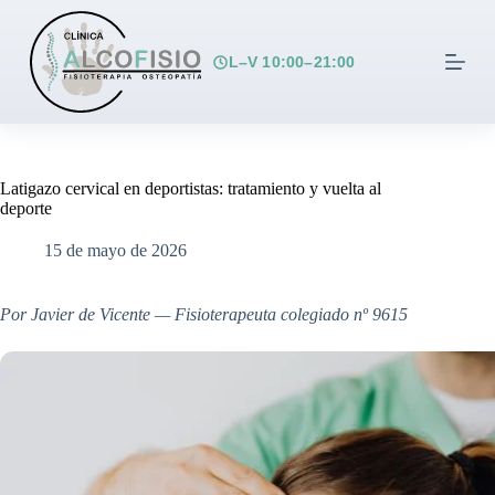
S
a
l
L–V 10:00–21:00
t
a
r
a
l
c
Latigazo cervical en deportistas: tratamiento y vuelta al
o
deporte
n
t
15 de mayo de 2026
e
n
i
Por Javier de Vicente — Fisioterapeuta colegiado nº 9615
d
o