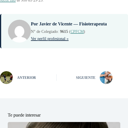
AlcoFisio
al 910 85 29 25.
Por Javier de Vicente — Fisioterapeuta
N° de Colegiado:
9615
(
CPFCM
)
Ver perfil profesional »
ANTERIOR
SIGUIENTE
Te puede interesar