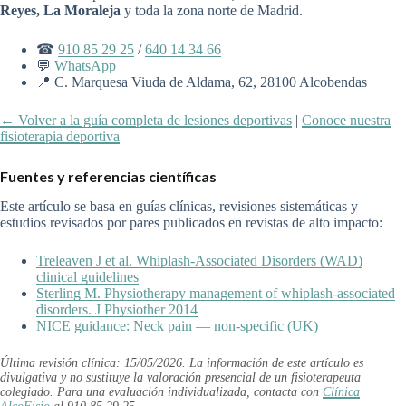
Reyes, La Moraleja
y toda la zona norte de Madrid.
☎
910 85 29 25
/
640 14 34 66
💬
WhatsApp
📍 C. Marquesa Viuda de Aldama, 62, 28100 Alcobendas
← Volver a la guía completa de lesiones deportivas
|
Conoce nuestra
fisioterapia deportiva
Fuentes y referencias científicas
Este artículo se basa en guías clínicas, revisiones sistemáticas y
estudios revisados por pares publicados en revistas de alto impacto:
Treleaven J et al. Whiplash-Associated Disorders (WAD)
clinical guidelines
Sterling M. Physiotherapy management of whiplash-associated
disorders. J Physiother 2014
NICE guidance: Neck pain — non-specific (UK)
Última revisión clínica: 15/05/2026. La información de este artículo es
divulgativa y no sustituye la valoración presencial de un fisioterapeuta
colegiado. Para una evaluación individualizada, contacta con
Clínica