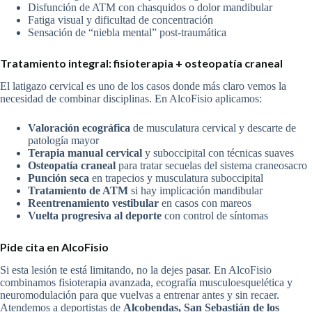
Disfunción de ATM con chasquidos o dolor mandibular
Fatiga visual y dificultad de concentración
Sensación de “niebla mental” post-traumática
Tratamiento integral: fisioterapia + osteopatía craneal
El latigazo cervical es uno de los casos donde más claro vemos la
necesidad de combinar disciplinas. En AlcoFisio aplicamos:
Valoración ecográfica
de musculatura cervical y descarte de
patología mayor
Terapia manual cervical
y suboccipital con técnicas suaves
Osteopatía craneal
para tratar secuelas del sistema craneosacro
Punción seca
en trapecios y musculatura suboccipital
Tratamiento de ATM
si hay implicación mandibular
Reentrenamiento vestibular
en casos con mareos
Vuelta progresiva al deporte
con control de síntomas
Pide cita en AlcoFisio
Si esta lesión te está limitando, no la dejes pasar. En AlcoFisio
combinamos fisioterapia avanzada, ecografía musculoesquelética y
neuromodulación para que vuelvas a entrenar antes y sin recaer.
Atendemos a deportistas de
Alcobendas, San Sebastián de los