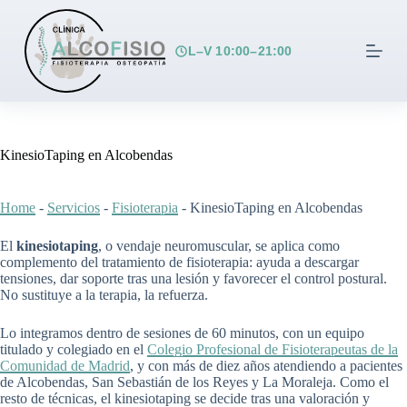
S
a
l
L–V 10:00–21:00
t
a
r
a
l
c
KinesioTaping en Alcobendas
o
n
t
Home
-
Servicios
-
Fisioterapia
-
KinesioTaping en Alcobendas
e
n
El
kinesiotaping
i
, o vendaje neuromuscular, se aplica como
complemento del tratamiento de fisioterapia: ayuda a descargar
d
tensiones, dar soporte tras una lesión y favorecer el control postural.
o
No sustituye a la terapia, la refuerza.
Lo integramos dentro de sesiones de 60 minutos, con un equipo
titulado y colegiado en el
Colegio Profesional de Fisioterapeutas de la
Comunidad de Madrid
, y con más de diez años atendiendo a pacientes
de Alcobendas, San Sebastián de los Reyes y La Moraleja. Como el
resto de técnicas, el kinesiotaping se decide tras una valoración y