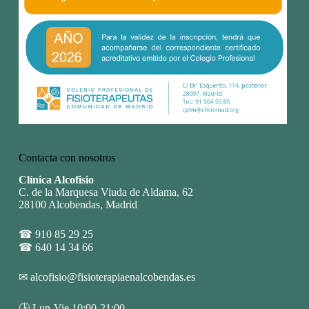
Contacta con nosotros
Clínica Alcofisio
C. de la Marquesa Viuda de Aldama, 62
28100 Alcobendas, Madrid
☎
910 85 29 25
☎
640 14 34 66
✉
alcofisio@fisioterapiaenalcobendas.es
🕒 Lun-Vie 10:00-21:00