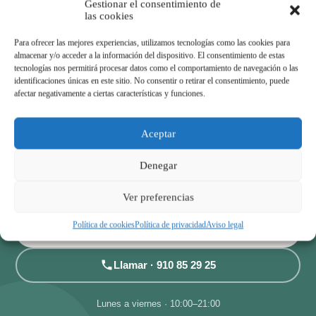
Gestionar el consentimiento de
las cookies
Pedir cita online
Para ofrecer las mejores experiencias, utilizamos tecnologías como las cookies para
almacenar y/o acceder a la información del dispositivo. El consentimiento de estas
tecnologías nos permitirá procesar datos como el comportamiento de navegación o las
identificaciones únicas en este sitio. No consentir o retirar el consentimiento, puede
afectar negativamente a ciertas características y funciones.
¿EMPEZAMOS?
Aceptar
Reserva tu valoración en AlcoFisio
Denegar
Cuéntanos qué te pasa y te orientamos sobre el mejor plan
para tu caso. Respondemos rápido por WhatsApp.
Ver preferencias
Política de cookies
Política de privacidad
Aviso legal
Escríbenos por WhatsApp
Llamar · 910 85 29 25
Lunes a viernes · 10:00–21:00