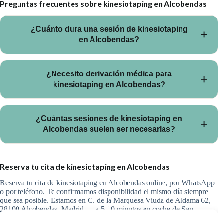
Preguntas frecuentes sobre kinesiotaping en Alcobendas
¿Cuánto dura una sesión de kinesiotaping
en Alcobendas?
Las sesiones de kinesiotaping en Alcobendas duran 60
¿Necesito derivación médica para
minutos, suficientes para realizar valoración, tratamiento y
kinesiotaping en Alcobendas?
plan de ejercicios sin prisas.
No es obligatoria. Puedes acceder directamente a
¿Cuántas sesiones de kinesiotaping en
kinesiotaping en Alcobendas reservando cita online o por
Alcobendas suelen ser necesarias?
teléfono. Si traes informes médicos previos, los integramos
en la valoración inicial.
Depende del caso. En la valoración inicial de kinesiotaping en
Reserva tu cita de kinesiotaping en Alcobendas
Alcobendas te orientamos sobre el número estimado de
sesiones y el plan de seguimiento personalizado.
Reserva tu cita de kinesiotaping en Alcobendas online, por WhatsApp
o por teléfono. Te confirmamos disponibilidad el mismo día siempre
que sea posible. Estamos en C. de la Marquesa Viuda de Aldama 62,
28100 Alcobendas, Madrid — a 5-10 minutos en coche de San
Sebastián de los Reyes y La Moraleja.